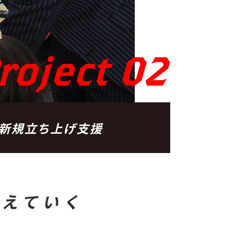
roject 02
新規立ち上げ支援
応えていく