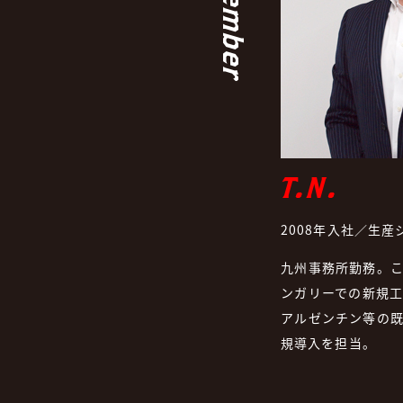
T.N.
2008年入社／生産
九州事務所勤務。
ンガリーでの新規
アルゼンチン等の
規導入を担当。