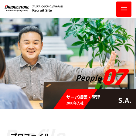
07
People
サーバ構築・管理
S.A.
2003年入社
Profile