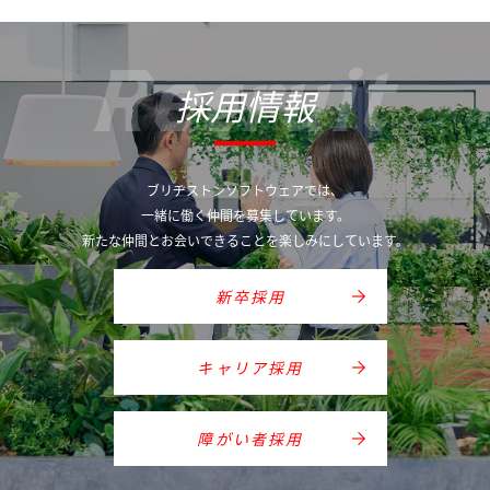
Recruit
採用情報
ブリヂストンソフトウェアでは、
一緒に働く仲間を募集しています。
新たな仲間とお会いできることを楽しみにしています。
新卒採用
キャリア採用
障がい者採用