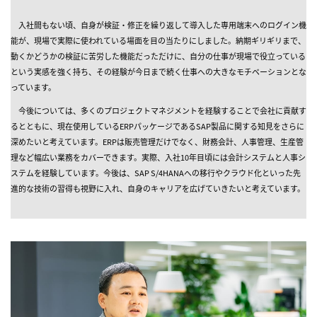
入社間もない頃、自身が検証・修正を繰り返して導入した専用端末へのログイン機
能が、現場で実際に使われている場面を目の当たりにしました。納期ギリギリまで、
動くかどうかの検証に苦労した機能だっただけに、自分の仕事が現場で役立っている
という実感を強く持ち、その経験が今日まで続く仕事への大きなモチベーションとな
っています。
今後については、多くのプロジェクトマネジメントを経験することで会社に貢献す
るとともに、現在使用しているERPパッケージであるSAP製品に関する知見をさらに
深めたいと考えています。ERPは販売管理だけでなく、財務会計、人事管理、生産管
理など幅広い業務をカバーできます。実際、入社10年目頃には会計システムと人事シ
ステムを経験しています。今後は、SAP S/4HANAへの移行やクラウド化といった先
進的な技術の習得も視野に入れ、自身のキャリアを広げていきたいと考えています。