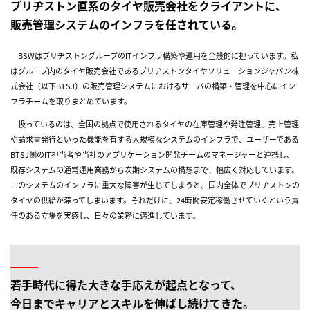
ブリヂストン直系のタイヤ販売会社をクライアントに、
販売管理システムのインフラを任されている。
BSWはブリヂストングループのITインフラ構築や運用を全般的に担っています。私
はグループ内のタイヤ販売会社であるブリヂストンタイヤソリューションジャパン株
式会社（以下BTSJ）の販売管理システムにおけるサーバの構築・管理を中心にイン
フラチームを取りまとめています。
扱っているのは、全国の拠点で使用されるタイヤの在庫管理や発注管理、売上管理
や請求書発行といった機能を有する大規模なシステムのインフラで、ユーザーである
BTSJ側のIT担当者や当社のアプリケーション開発チームのマネージャーと連携し、
既存システムの通常運用業務から次期システムの構想まで、幅広く対応しています。
このシステムのインフラに重大な障害が生じてしまうと、国内全体でブリヂストンの
タイヤの供給が滞ってしまいます。それだけに、24時間安定稼働させていくという責
任のある立場を実感し、日々の業務に邁進しています。
若手時代に得た大きな手応えが起点となって、
今日までキャリアとスキルを伸ばし続けてきた。