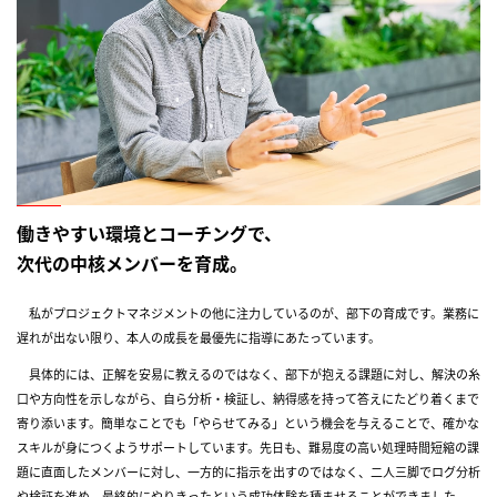
働きやすい環境とコーチングで、
次代の中核メンバーを育成。
私がプロジェクトマネジメントの他に注力しているのが、部下の育成です。業務に
遅れが出ない限り、本人の成長を最優先に指導にあたっています。
具体的には、正解を安易に教えるのではなく、部下が抱える課題に対し、解決の糸
口や方向性を示しながら、自ら分析・検証し、納得感を持って答えにたどり着くまで
寄り添います。簡単なことでも「やらせてみる」という機会を与えることで、確かな
About
スキルが身につくようサポートしています。先日も、難易度の高い処理時間短縮の課
題に直面したメンバーに対し、一方的に指示を出すのではなく、二人三脚でログ分析
Work
や検証を進め、最終的にやりきったという成功体験を積ませることができました。