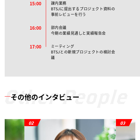
15:00
課内業務
BTSJに提出するプロジェクト資料の
事前レビューを行う
16:00
部内会議
今期の業績見通しと実績報告会
17:00
ミーティング
BTSJとの新規プロジェクトの検討会
議
Other People
その他のインタビュー
02
03