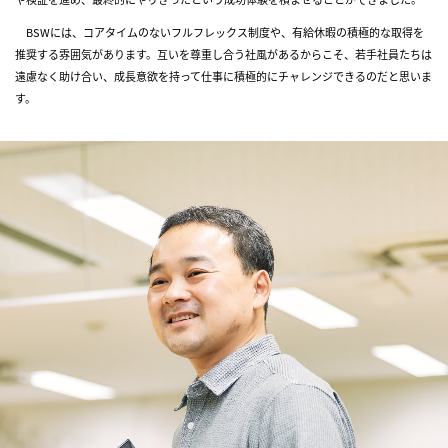
People
Project Story
BSWには、コアタイムのないフルフレックス制度や、有給休暇の積極的な取得を
推奨する雰囲気があります。互いを尊重し合う社風があるからこそ、若手社員たちは
Training
遠慮なく助け合い、成長意欲を持って仕事に積極的にチャレンジできるのだと思いま
Diversity
す。
Recruit
Internship
Contact
Jp
/
En
28卒
エントリー
キャリア採用
エントリー